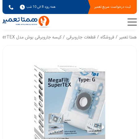
ثبت درخواست سریع تعمیر
همه روزه 8 الی 10 شب
همتا تعمیر
فروشگاه
قطعات جاروبرقی
کیسه جاروبرقی بوش مدل MegaAir SuperTEX