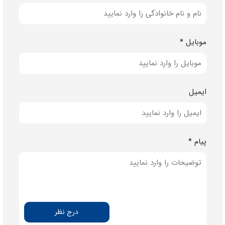
موبایل *
ایمیل
پیام *
درج نظر