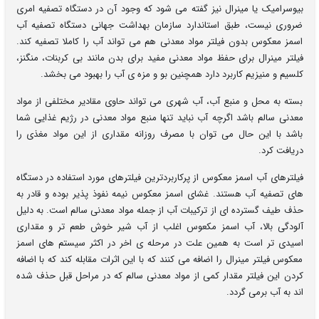
بیوسرامیک یا مینرال نیز گفته می شود که وجود آن در دستگاه تصفیه امری
ضروری نیست، طبق استاندارد سازمان بهداشت جهانی دستگاه تصفیه آب
اسمز معکوس بدون فیلتر مواد معدنی هم می تواند آب را کاملا تصفیه کند.
فیلتر مینرال برای حفظ مواد معدنی مفید برای بدن مانند بی کربنات، منگنز،
کلسیم و منیزیم کاربرد دارد همچنین بو و مزه ی آب را بهبود می بخشد.
بسته به محل و منبع آب، آب شهری می تواند حاوی مقادیر مختلفی از مواد
معدنی سالم باشد اگرچه آب نباید تنها منبع مواد معدنی در رژیم غذایی شما
باشد با این حال می توان با مصرف روزانه مقداری از این مواد مغذی را
دریافت کرد.
فیلترهای آب اسمز معکوس از پرکاربردترین فیلترهای مورد استفاده در دستگاه
های تصفیه آب هستند. غشای اسمز معکوس نیمه نفوذ پذیر بوده و قادر به
حذف طیف گسترده ای از ترکیبات آب از جمله مواد معدنی سالم است. به دلیل
آلودگی بالا، آب اسمز مکعوس اغلب از آب شیر خوش طعم تر و مقداری
اسیدی تر است به همین علت در مرحله ی اخر در اکثر سیستم های اسمز
معکوس فیلتر مینرال را اضافه می کنند که با این اثرات مقابله کند که با اضافه
کردن این فیلتر مقدار کمی از مواد معدنی سالم که در مراحل قبل حذف شده
اند به آب برمی گردد.