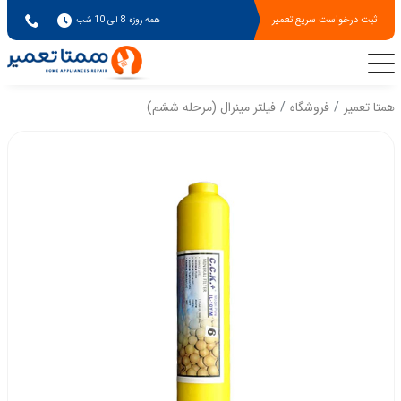
ثبت درخواست سریع تعمیر
همه روزه 8 الی 10 شب
همتا تعمیر
فروشگاه
فیلتر مینرال (مرحله ششم)