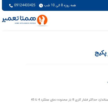
همه روزه 8 الی 10 شب
09124433425
 پکیج
سایز ورودی و خروجی استاندارد حداکثر فشار کاری 8 بار محدوده دمای عملکرد 4 تا 45