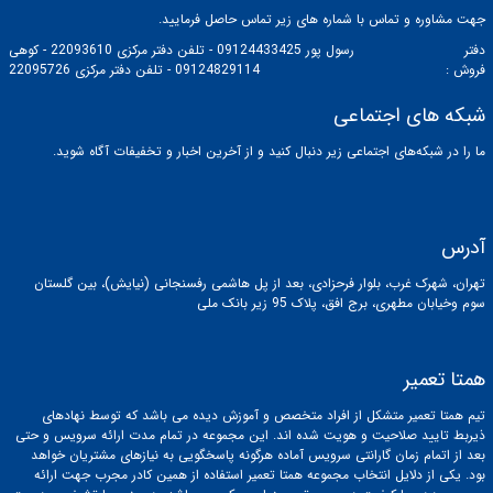
جهت مشاوره و تماس با شماره های زیر تماس حاصل فرمایید.
دفتر
رسول پور 09124433425 - تلفن دفتر مرکزی 22093610 - کوهی
فروش :
09124829114 - تلفن دفتر مرکزی 22095726
شبکه های اجتماعی
ما را در شبکه‌های اجتماعی زیر دنبال کنید و از آخرین اخبار و تخفیفات آگاه شوید.
آدرس
تهران، شهرک غرب، بلوار فرحزادی، بعد از پل هاشمی رفسنجانی (نیایش)، بین گلستان
سوم وخیابان مطهری، برج افق، پلاک 95 زیر بانک ملی
همتا تعمیر
تیم همتا تعمیر متشکل از افراد متخصص و آموزش دیده می باشد که توسط نهادهای
ذیربط تایید صلاحیت و هویت شده اند. این مجموعه در تمام مدت ارائه سرویس و حتی
بعد از اتمام زمان گارانتی سرویس آماده هرگونه پاسخگویی به نیازهای مشتریان خواهد
بود. یکی از دلایل انتخاب مجموعه همتا تعمیر استفاده از همین کادر مجرب جهت ارائه