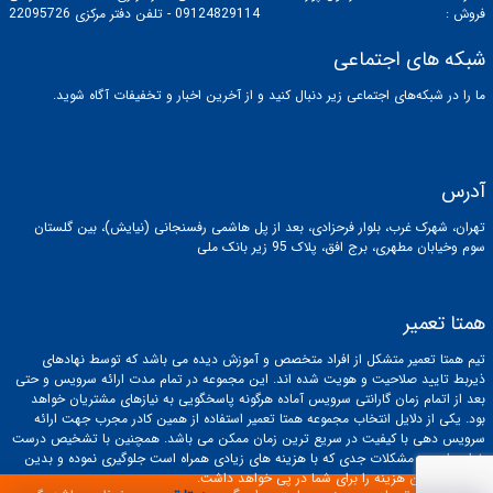
فروش :
09124829114 - تلفن دفتر مرکزی 22095726
شبکه های اجتماعی
ما را در شبکه‌های اجتماعی زیر دنبال کنید و از آخرین اخبار و تخفیفات آگاه شوید.
آدرس
تهران، شهرک غرب، بلوار فرحزادی، بعد از پل هاشمی رفسنجانی (نیایش)، بین گلستان
سوم وخیابان مطهری، برج افق، پلاک 95 زیر بانک ملی
همتا تعمیر
تیم همتا تعمیر متشکل از افراد متخصص و آموزش دیده می باشد که توسط نهادهای
ذیربط تایید صلاحیت و هویت شده اند. این مجموعه در تمام مدت ارائه سرویس و حتی
بعد از اتمام زمان گارانتی سرویس آماده هرگونه پاسخگویی به نیازهای مشتریان خواهد
بود. یکی از دلایل انتخاب مجموعه همتا تعمیر استفاده از همین کادر مجرب جهت ارائه
سرویس دهی با کیفیت در سریع ترین زمان ممکن می باشد. همچنین با تشخیص درست
خرابی از بروز مشکلات جدی که با هزینه های زیادی همراه است جلوگیری نموده و بدین
صورت کمترین هزینه را برای شما در پی خواهد داشت.