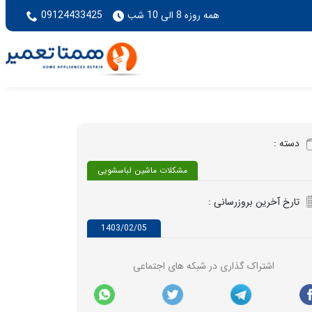
همه روزه 8 الی 10 شب
09124433425
دسته :
مشکلات ماشین لباسشویی
تارخ آخرین بروزرسانی :
1403/02/05
اشتراک گذاری در شبکه های اجتماعی